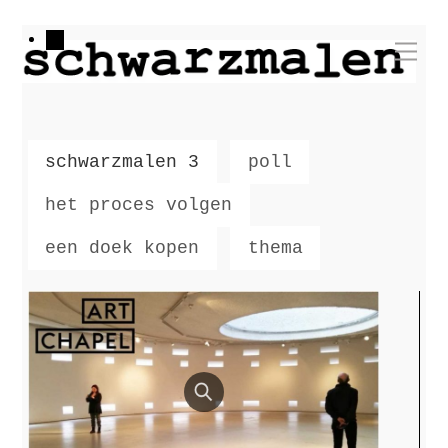
Skip
Me
to
content
schwarzmalen 3
poll
het proces volgen
een doek kopen
thema