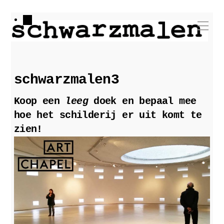
Skip
Me
to
content
schwarzmalen3
Koop een
leeg
doek en bepaal mee
hoe het schilderij er uit komt te
zien!