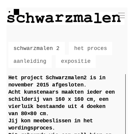
Skip
Me
to
content
schwarzmalen 2
het proces
aanleiding
expositie
Het project Schwarzmalen2 is in
november 2015 afgesloten.
Acht kunstenaars maakten ieder een
schilderij van 160 x 160 cm, een
vierluik bestaande uit 4 doeken
van 80×80 cm.
Jij kon meebeslissen in het
wordingsproces.