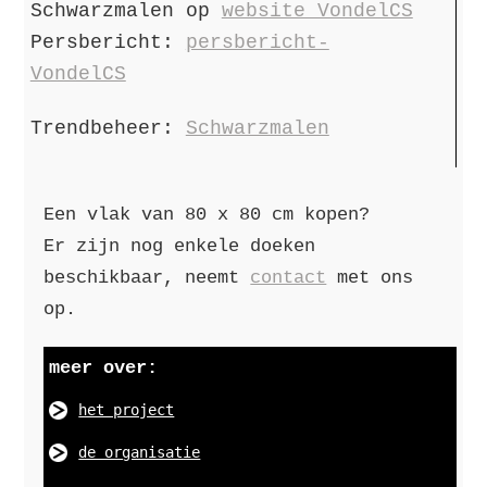
Schwarzmalen op
website VondelCS
Persbericht:
persbericht-
VondelCS
Trendbeheer:
Schwarzmalen
Een vlak van 80 x 80 cm kopen?
Er zijn nog enkele doeken
beschikbaar, neemt
contact
met ons
op.
meer over:
het project
de organisatie